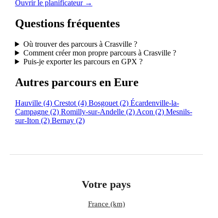
Ouvrir le planificateur →
Questions fréquentes
Où trouver des parcours à Crasville ?
Comment créer mon propre parcours à Crasville ?
Puis-je exporter les parcours en GPX ?
Autres parcours en Eure
Hauville
(4)
Crestot
(4)
Bosgouet
(2)
Écardenville-la-
Campagne
(2)
Romilly-sur-Andelle
(2)
Acon
(2)
Mesnils-
sur-Iton
(2)
Bernay
(2)
Votre pays
France (km)