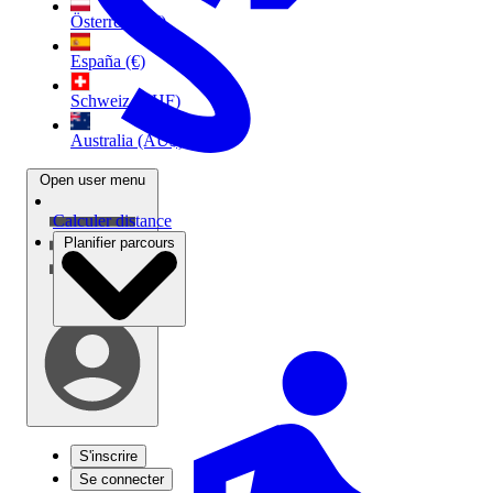
Österreich (€)
España (€)
Schweiz (CHF)
Australia (AU$)
Open user menu
Calculer distance
Planifier parcours
S'inscrire
Se connecter