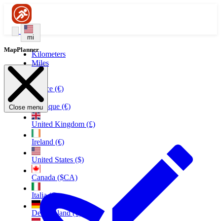
mi
MapPlanner
Kilometers
Miles
France (€)
Belgique (€)
Close menu
United Kingdom (£)
Ireland (€)
United States ($)
Canada ($CA)
Italia (€)
Deutschland (€)