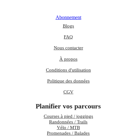
Abonnement
Blogs
FAQ
Nous contacter
À propos
Conditions d'utilisation
Politique des données
CGV
Planifier vos parcours
Courses à pied / joggings
Randonnées / Trails
Vélo / MTB
Promenades / Balades