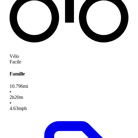
Vélo
Facile
Famille
10.796
mi
•
2
h
20
m
•
4.63
mph