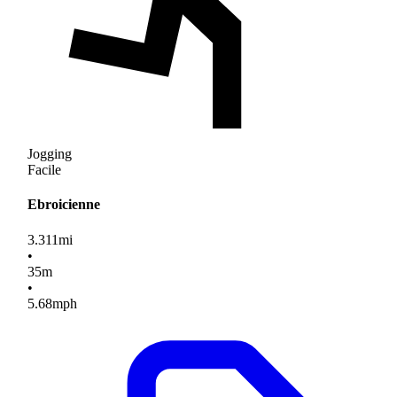
Jogging
Facile
Ebroicienne
3.311
mi
•
35
m
•
5.68
mph