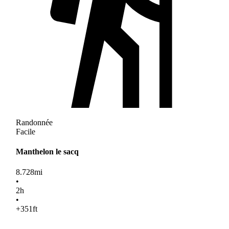
Randonnée
Facile
Manthelon le sacq
8.728
mi
•
2
h
•
+351
ft