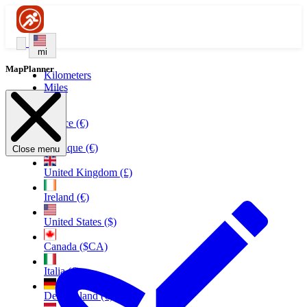
mi
MapPlanner
Kilometers
Miles
France (€)
Belgique (€)
Close menu
United Kingdom (£)
Ireland (€)
United States ($)
Canada ($CA)
Italia (€)
Deutschland (€)