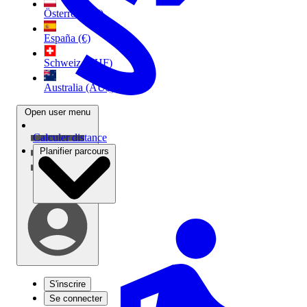
Österreich (€)
España (€)
Schweiz (CHF)
Australia (AU$)
Open user menu
Calculer distance
Planifier parcours
S'inscrire
Se connecter