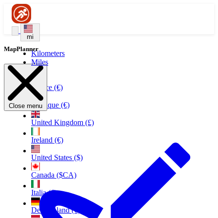
mi
MapPlanner
Kilometers
Miles
France (€)
Belgique (€)
Close menu
United Kingdom (£)
Ireland (€)
United States ($)
Canada ($CA)
Italia (€)
Deutschland (€)