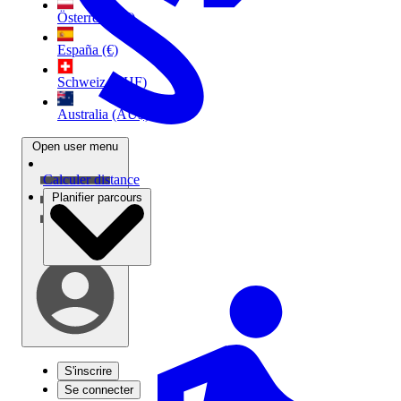
Österreich (€)
España (€)
Schweiz (CHF)
Australia (AU$)
Open user menu
Calculer distance
Planifier parcours
S'inscrire
Se connecter