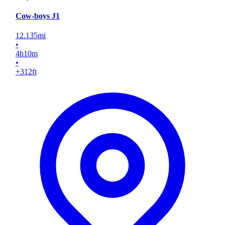
Cow-boys J1
12.135
mi
•
4
h
10
m
•
+312
ft