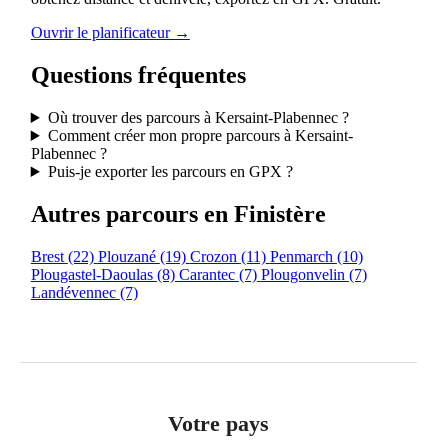
Ouvrir le planificateur →
Questions fréquentes
Où trouver des parcours à Kersaint-Plabennec ?
Comment créer mon propre parcours à Kersaint-
Plabennec ?
Puis-je exporter les parcours en GPX ?
Autres parcours en Finistère
Brest
(22)
Plouzané
(19)
Crozon
(11)
Penmarch
(10)
Plougastel-Daoulas
(8)
Carantec
(7)
Plougonvelin
(7)
Landévennec
(7)
Votre pays