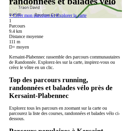
randonnées et balades vélo
+
Créer mon parcours ici
Explorer la carte
1
Parcours
9.4
km
Distance moyenne
111
m
D+ moyen
Kersaint-Plabennec rassemble des parcours communautaires
de Randonnée. Explorez-les sur la carte, inspirez-vous ou
créez le vôtre en un clic.
Top des parcours running,
randonnées et balades vélo près de
Kersaint-Plabennec
Explorez tous les parcours en zoomant sur la carte ou
parcourez la liste des courses, randonnées et balades vélo ci-
dessous.
Parcours populaires à Kersaint-