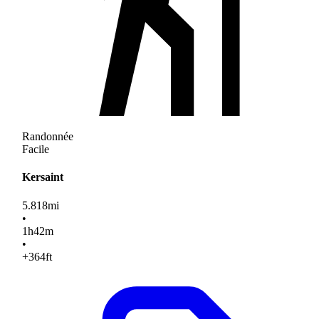
Randonnée
Facile
Kersaint
5.818
mi
•
1
h
42
m
•
+364
ft