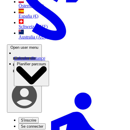
Österreich (€)
España (€)
Schweiz (CHF)
Australia (AU$)
Open user menu
Calculer distance
Planifier parcours
S'inscrire
Se connecter