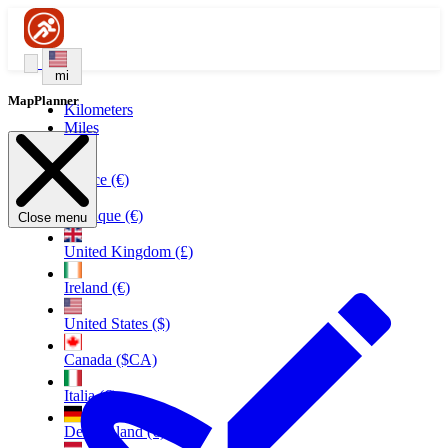
mi
MapPlanner
Kilometers
Miles
France (€)
Belgique (€)
Close menu
United Kingdom (£)
Ireland (€)
United States ($)
Canada ($CA)
Italia (€)
Deutschland (€)