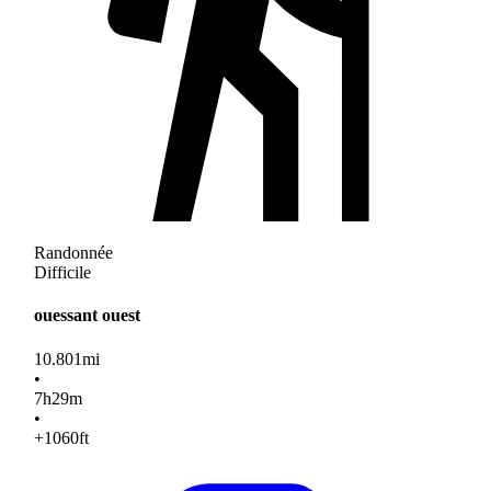
Randonnée
Difficile
ouessant ouest
10.801
mi
•
7
h
29
m
•
+1060
ft