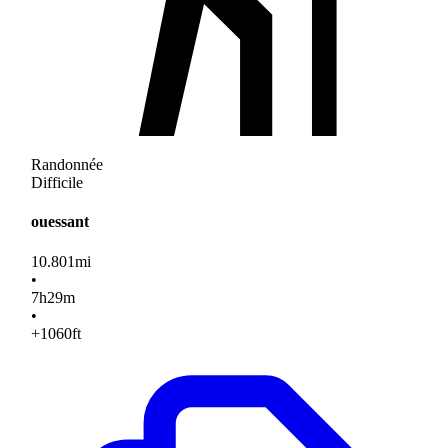
Randonnée
Difficile
ouessant
10.801
mi
•
7
h
29
m
•
+1060
ft