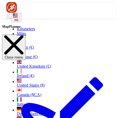
mi
MapPlanner
Kilometers
Miles
France (€)
Belgique (€)
Close menu
United Kingdom (£)
Ireland (€)
United States ($)
Canada ($CA)
Italia (€)
Deutschland (€)