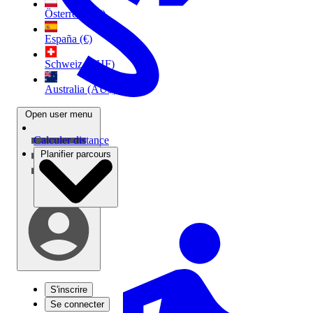
Österreich (€)
España (€)
Schweiz (CHF)
Australia (AU$)
Open user menu
Calculer distance
Planifier parcours
S'inscrire
Se connecter