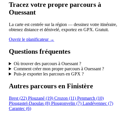
Tracez votre propre parcours à
Ouessant
La carte est centrée sur la région — dessinez votre itinéraire,
obtenez distance et dénivelé, exportez en GPX. Gratuit.
Ouvrir le planificateur →
Questions fréquentes
Où trouver des parcours à Ouessant ?
Comment créer mon propre parcours à Ouessant ?
Puis-je exporter les parcours en GPX ?
Autres parcours en Finistère
Brest
(22)
Plouzané
(19)
Crozon
(11)
Penmarch
(10)
Plougastel-Daoulas
(8)
Plougonvelin
(7)
Landévennec
(7)
Carantec
(6)