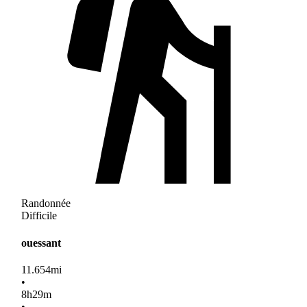
Randonnée
Difficile
ouessant
11.654
mi
•
8
h
29
m
•