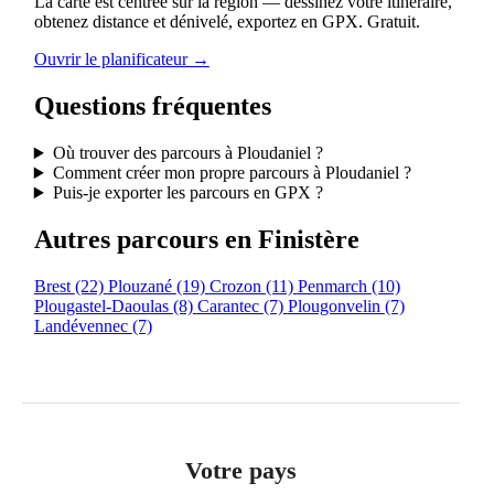
La carte est centrée sur la région — dessinez votre itinéraire,
obtenez distance et dénivelé, exportez en GPX. Gratuit.
Ouvrir le planificateur →
Questions fréquentes
Où trouver des parcours à Ploudaniel ?
Comment créer mon propre parcours à Ploudaniel ?
Puis-je exporter les parcours en GPX ?
Autres parcours en Finistère
Brest
(22)
Plouzané
(19)
Crozon
(11)
Penmarch
(10)
Plougastel-Daoulas
(8)
Carantec
(7)
Plougonvelin
(7)
Landévennec
(7)
Votre pays