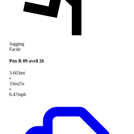
Jogging
Facile
Pen B 09 avril 26
3.603
mi
•
33
m
25
s
•
6.47
mph