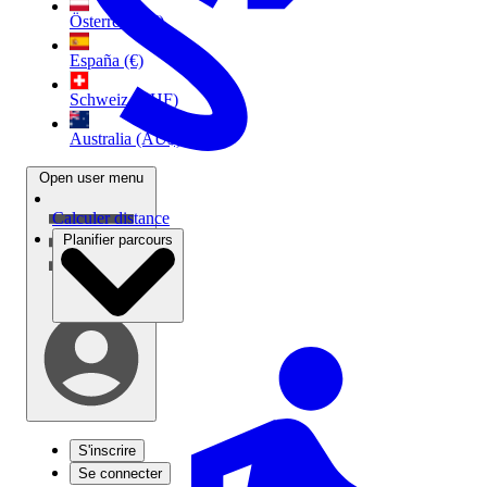
Österreich (€)
España (€)
Schweiz (CHF)
Australia (AU$)
Open user menu
Calculer distance
Planifier parcours
S'inscrire
Se connecter