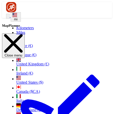
mi
MapPlanner
Kilometers
Miles
France (€)
Belgique (€)
Close menu
United Kingdom (£)
Ireland (€)
United States ($)
Canada ($CA)
Italia (€)
Deutschland (€)