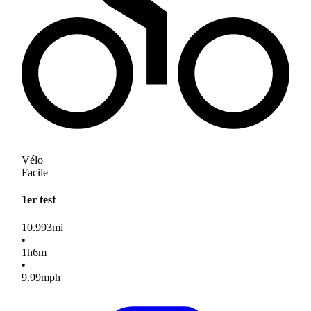
Vélo
Facile
1er test
10.993
mi
•
1
h
6
m
•
9.99
mph