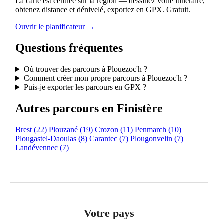
La carte est centrée sur la région — dessinez votre itinéraire,
obtenez distance et dénivelé, exportez en GPX. Gratuit.
Ouvrir le planificateur →
Questions fréquentes
Où trouver des parcours à Plouezoc'h ?
Comment créer mon propre parcours à Plouezoc'h ?
Puis-je exporter les parcours en GPX ?
Autres parcours en Finistère
Brest
(22)
Plouzané
(19)
Crozon
(11)
Penmarch
(10)
Plougastel-Daoulas
(8)
Carantec
(7)
Plougonvelin
(7)
Landévennec
(7)
Votre pays