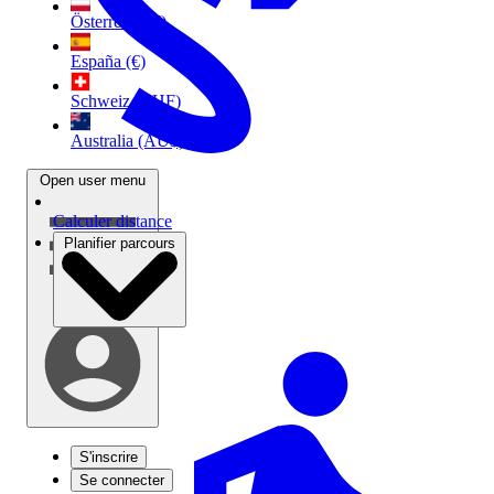
Österreich (€)
España (€)
Schweiz (CHF)
Australia (AU$)
Open user menu
Calculer distance
Planifier parcours
S'inscrire
Se connecter