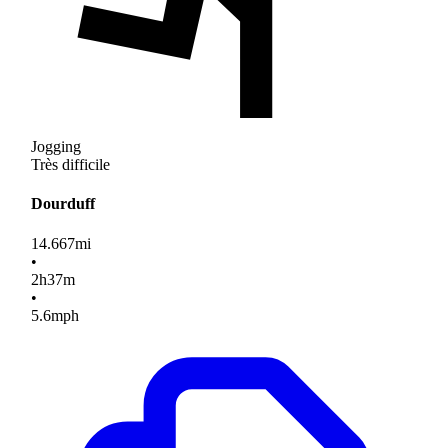
Jogging
Très difficile
Dourduff
14.667
mi
•
2
h
37
m
•
5.6
mph