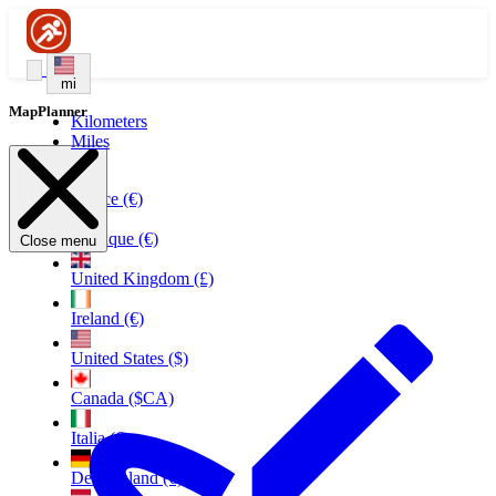
mi
MapPlanner
Kilometers
Miles
France (€)
Belgique (€)
Close menu
United Kingdom (£)
Ireland (€)
United States ($)
Canada ($CA)
Italia (€)
Deutschland (€)