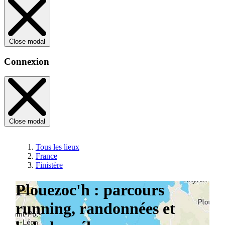
Close modal
Connexion
Close modal
Tous les lieux
France
Finistère
Plouezoc'h : parcours
running, randonnées et