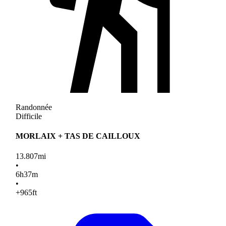
Randonnée
Difficile
MORLAIX + TAS DE CAILLOUX
13.807
mi
•
6
h
37
m
•
+965
ft