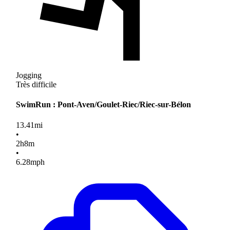
Jogging
Très difficile
SwimRun : Pont-Aven/Goulet-Riec/Riec-sur-Bélon
13.41
mi
•
2
h
8
m
•
6.28
mph