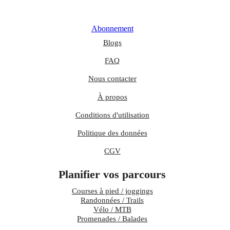
Abonnement
Blogs
FAQ
Nous contacter
À propos
Conditions d'utilisation
Politique des données
CGV
Planifier vos parcours
Courses à pied / joggings
Randonnées / Trails
Vélo / MTB
Promenades / Balades