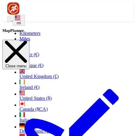
mi
MapPlanner
Kilometers
Miles
France (€)
Belgique (€)
Close menu
United Kingdom (£)
Ireland (€)
United States ($)
Canada ($CA)
Italia (€)
Deutschland (€)