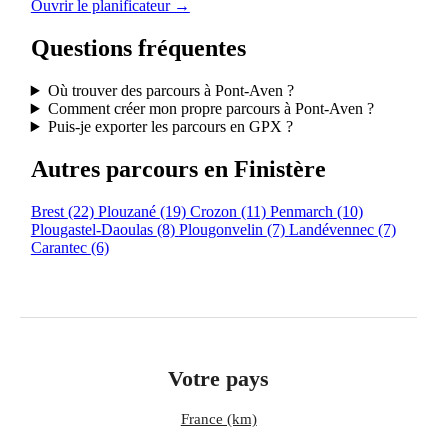
Ouvrir le planificateur →
Questions fréquentes
Où trouver des parcours à Pont-Aven ?
Comment créer mon propre parcours à Pont-Aven ?
Puis-je exporter les parcours en GPX ?
Autres parcours en Finistère
Brest
(22)
Plouzané
(19)
Crozon
(11)
Penmarch
(10)
Plougastel-Daoulas
(8)
Plougonvelin
(7)
Landévennec
(7)
Carantec
(6)
Votre pays
France (km)