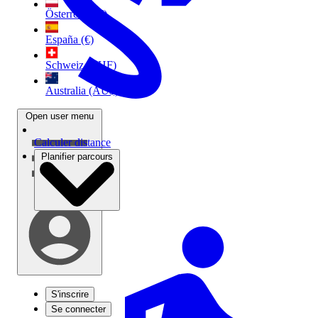
Österreich (€)
España (€)
Schweiz (CHF)
Australia (AU$)
Open user menu
Calculer distance
Planifier parcours
S'inscrire
Se connecter