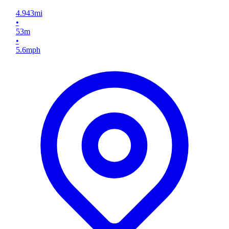
4.943
mi
•
53
m
•
5.6
mph