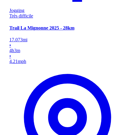
Jogging
Très difficile
Trail La Mignonne 2025 - 28km
17.073
mi
•
4
h
3
m
•
4.21
mph