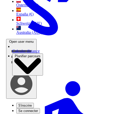
Österreich (€)
España (€)
Schweiz (CHF)
Australia (AU$)
Open user menu
Calculer distance
Planifier parcours
S'inscrire
Se connecter