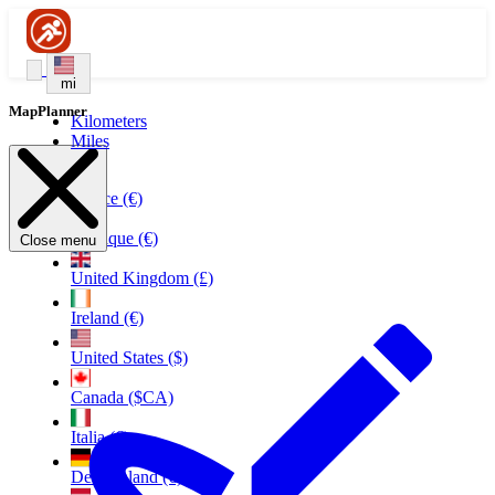
mi
MapPlanner
Kilometers
Miles
France (€)
Belgique (€)
Close menu
United Kingdom (£)
Ireland (€)
United States ($)
Canada ($CA)
Italia (€)
Deutschland (€)