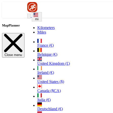
mi
MapPlanner
Kilometers
Miles
France (€)
Belgique (€)
Close menu
United Kingdom (£)
Ireland (€)
United States ($)
Canada ($CA)
Italia (€)
Deutschland (€)