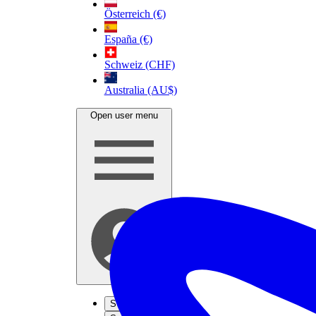
Österreich (€)
España (€)
Schweiz (CHF)
Australia (AU$)
Open user menu
S'inscrire