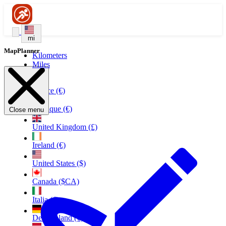
mi
MapPlanner
Kilometers
Miles
France (€)
Belgique (€)
Close menu
United Kingdom (£)
Ireland (€)
United States ($)
Canada ($CA)
Italia (€)
Deutschland (€)