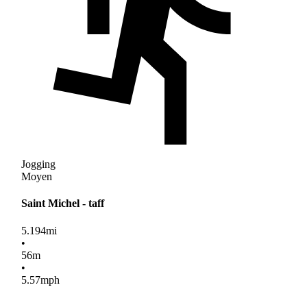
Jogging
Moyen
Saint Michel - taff
5.194
mi
•
56
m
•
5.57
mph