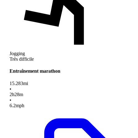
Jogging
Très difficile
Entraînement marathon
15.283
mi
•
2
h
28
m
•
6.2
mph