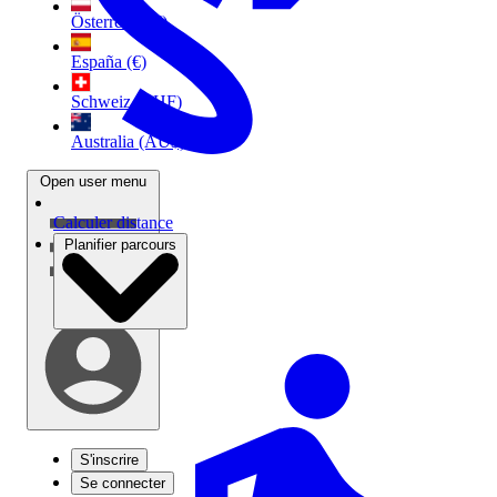
Österreich (€)
España (€)
Schweiz (CHF)
Australia (AU$)
Open user menu
Calculer distance
Planifier parcours
S'inscrire
Se connecter