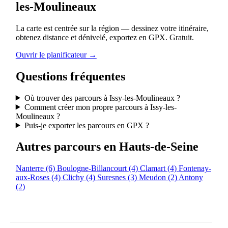
les-Moulineaux
La carte est centrée sur la région — dessinez votre itinéraire,
obtenez distance et dénivelé, exportez en GPX. Gratuit.
Ouvrir le planificateur →
Questions fréquentes
Où trouver des parcours à Issy-les-Moulineaux ?
Comment créer mon propre parcours à Issy-les-
Moulineaux ?
Puis-je exporter les parcours en GPX ?
Autres parcours en Hauts-de-Seine
Nanterre
(6)
Boulogne-Billancourt
(4)
Clamart
(4)
Fontenay-
aux-Roses
(4)
Clichy
(4)
Suresnes
(3)
Meudon
(2)
Antony
(2)