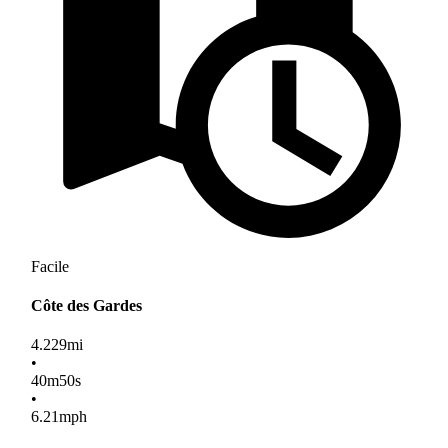
Facile
Côte des Gardes
4.229
mi
•
40
m
50
s
•
6.21
mph