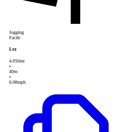
Jogging
Facile
Lez
4.056
mi
•
40
m
•
6.08
mph