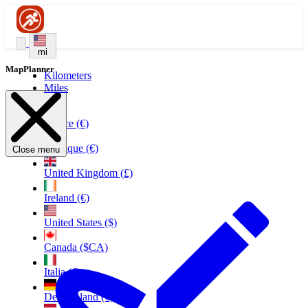
mi
MapPlanner
Kilometers
Miles
France (€)
Belgique (€)
Close menu
United Kingdom (£)
Ireland (€)
United States ($)
Canada ($CA)
Italia (€)
Deutschland (€)