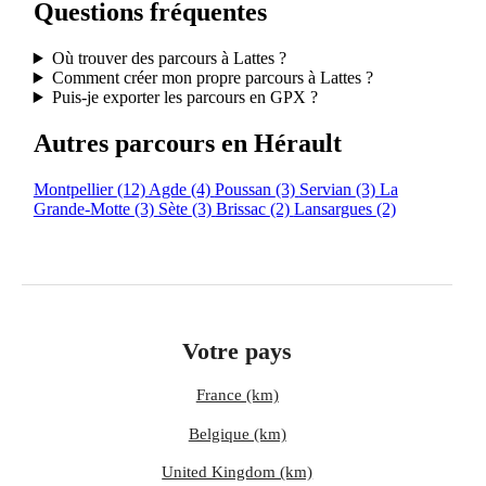
Questions fréquentes
Où trouver des parcours à Lattes ?
Comment créer mon propre parcours à Lattes ?
Puis-je exporter les parcours en GPX ?
Autres parcours en Hérault
Montpellier
(12)
Agde
(4)
Poussan
(3)
Servian
(3)
La
Grande-Motte
(3)
Sète
(3)
Brissac
(2)
Lansargues
(2)
Votre pays
France (km)
Belgique (km)
United Kingdom (km)