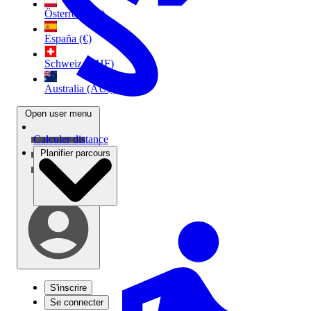
Österreich (€)
España (€)
Schweiz (CHF)
Australia (AU$)
Open user menu
Calculer distance
Planifier parcours
S'inscrire
Se connecter