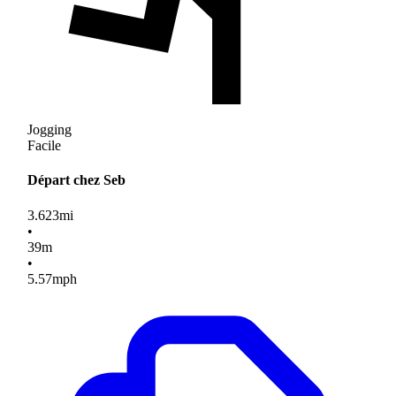
Jogging
Facile
Départ chez Seb
3.623
mi
•
39
m
•
5.57
mph