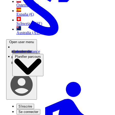
Österreich (€)
España (€)
Schweiz (CHF)
Australia (AU$)
Open user menu
Calculer distance
Planifier parcours
S'inscrire
Se connecter