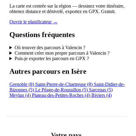
La carte est centrée sur la région — dessinez votre itinéraire,
obtenez distance et dénivelé, exportez en GPX. Gratuit.
Ouvrir le planificateur →
Questions fréquentes
Où trouver des parcours à Valencin ?
Comment créer mon propre parcours à Valencin ?
Puis-je exporter les parcours en GPX ?
Autres parcours en Isère
Grenoble
(8)
Saint-Pierre-de-Chartreuse
(8)
Saint-Didier-de-
Bizonnes
(5)
Le Péage-de-Roussillon
(5)
Sarcenas
(5)
Meylan
(4)
Plateau-des-Petites-Roches
(4)
Biviers
(4)
Votre pays