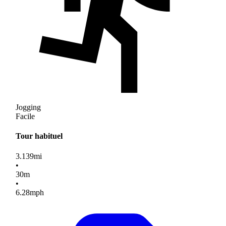
Jogging
Facile
Tour habituel
3.139
mi
•
30
m
•
6.28
mph