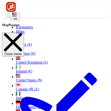
mi
MapPlanner
Kilometers
Miles
France (€)
Belgique (€)
Close menu
United Kingdom (£)
Ireland (€)
United States ($)
Canada ($CA)
Italia (€)
Deutschland (€)