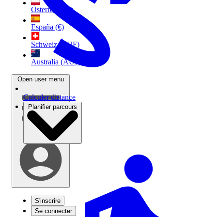
Österreich (€)
España (€)
Schweiz (CHF)
Australia (AU$)
Open user menu
Calculer distance
Planifier parcours
S'inscrire
Se connecter