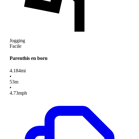
Jogging
Facile
Parenthis en born
4.184
mi
•
53
m
•
4.73
mph