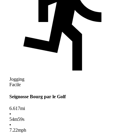
Jogging
Facile
Seignosse Bourg par le Golf
6.617
mi
•
54
m
59
s
•
7.22
mph