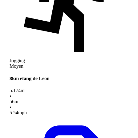
Jogging
Moyen
8km étang de Léon
5.174
mi
•
56
m
•
5.54
mph