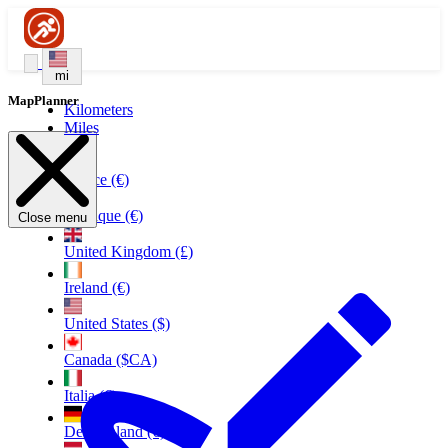
mi
MapPlanner
Kilometers
Miles
France (€)
Belgique (€)
Close menu
United Kingdom (£)
Ireland (€)
United States ($)
Canada ($CA)
Italia (€)
Deutschland (€)