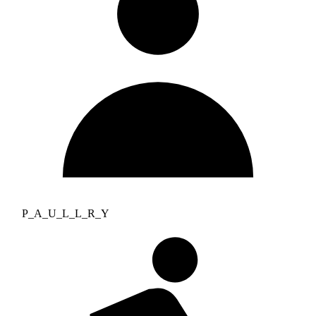
P_A_U_L_L_R_Y