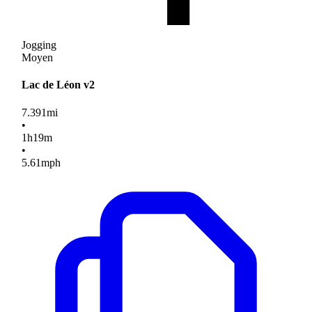
Jogging
Moyen
Lac de Léon v2
7.391
mi
•
1
h
19
m
•
5.61
mph