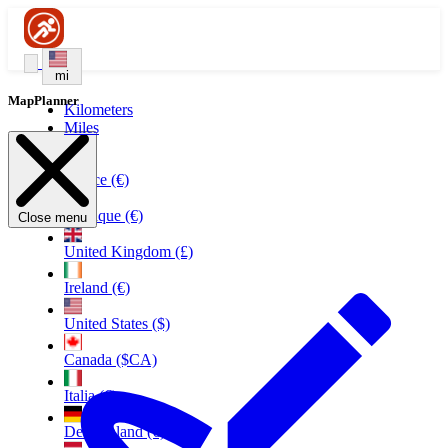
mi
MapPlanner
Kilometers
Miles
France (€)
Belgique (€)
Close menu
United Kingdom (£)
Ireland (€)
United States ($)
Canada ($CA)
Italia (€)
Deutschland (€)