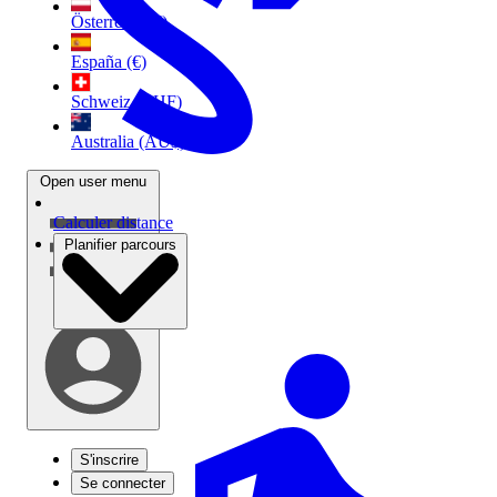
Österreich (€)
España (€)
Schweiz (CHF)
Australia (AU$)
Open user menu
Calculer distance
Planifier parcours
S'inscrire
Se connecter