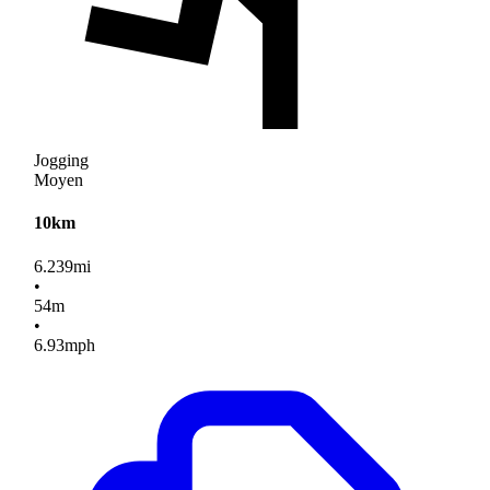
Jogging
Moyen
10km
6.239
mi
•
54
m
•
6.93
mph