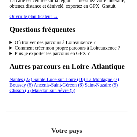
La carte est centrée sur la région — dessinez votre itinéraire,
obtenez distance et dénivelé, exportez en GPX. Gratuit.
Ouvrir le planificateur →
Questions fréquentes
Où trouver des parcours à Loireauxence ?
Comment créer mon propre parcours à Loireauxence ?
Puis-je exporter les parcours en GPX ?
Autres parcours en Loire-Atlantique
Nantes
(22)
Sainte-Luce-sur-Loire
(10)
La Montagne
(7)
Boussay
(6)
Ancenis-Saint-Géréon
(6)
Saint-Nazaire
(5)
Clisson
(5)
Maisdon-sur-Sèvre
(5)
Votre pays