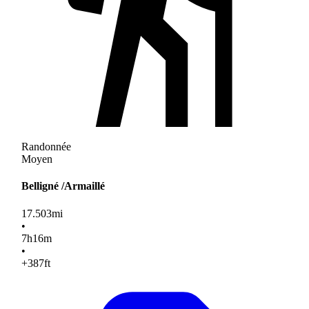
Randonnée
Moyen
Belligné /Armaillé
17.503
mi
•
7
h
16
m
•
+387
ft