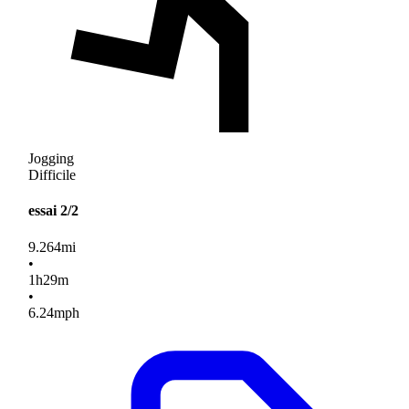
Jogging
Difficile
essai 2/2
9.264
mi
•
1
h
29
m
•
6.24
mph