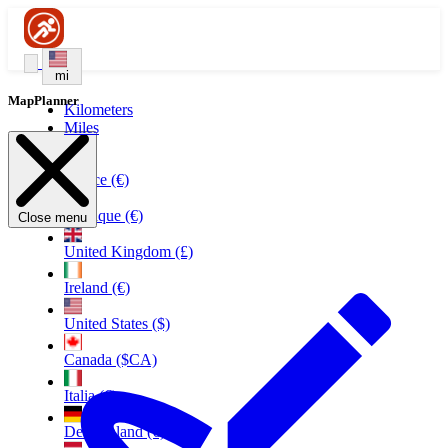
mi
MapPlanner
Kilometers
Miles
France (€)
Belgique (€)
Close menu
United Kingdom (£)
Ireland (€)
United States ($)
Canada ($CA)
Italia (€)
Deutschland (€)