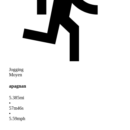
Jogging
Moyen
apagnan
5.385
mi
•
57
m
46
s
•
5.59
mph