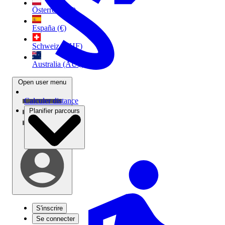
Österreich (€)
España (€)
Schweiz (CHF)
Australia (AU$)
Open user menu
Calculer distance
Planifier parcours
S'inscrire
Se connecter