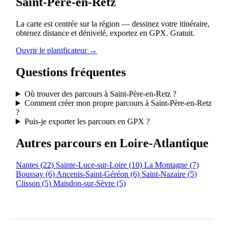
Saint-Père-en-Retz
La carte est centrée sur la région — dessinez votre itinéraire,
obtenez distance et dénivelé, exportez en GPX. Gratuit.
Ouvrir le planificateur →
Questions fréquentes
Où trouver des parcours à Saint-Père-en-Retz ?
Comment créer mon propre parcours à Saint-Père-en-Retz
?
Puis-je exporter les parcours en GPX ?
Autres parcours en Loire-Atlantique
Nantes
(22)
Sainte-Luce-sur-Loire
(10)
La Montagne
(7)
Boussay
(6)
Ancenis-Saint-Géréon
(6)
Saint-Nazaire
(5)
Clisson
(5)
Maisdon-sur-Sèvre
(5)