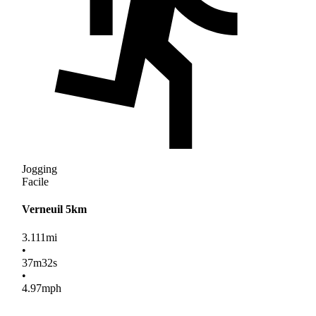
Jogging
Facile
Verneuil 5km
3.111
mi
•
37
m
32
s
•
4.97
mph