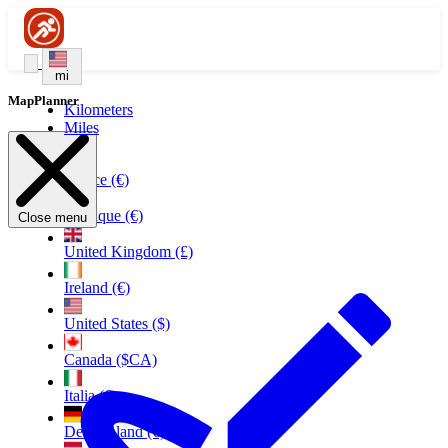
mi
MapPlanner
Kilometers
Miles
France (€)
Belgique (€)
Close menu
United Kingdom (£)
Ireland (€)
United States ($)
Canada ($CA)
Italia (€)
Deutschland (€)