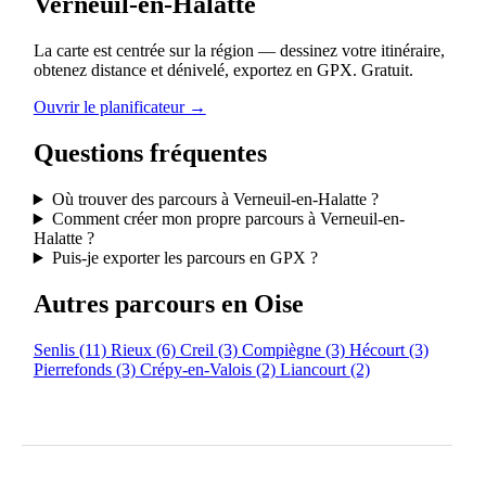
Verneuil-en-Halatte
La carte est centrée sur la région — dessinez votre itinéraire,
obtenez distance et dénivelé, exportez en GPX. Gratuit.
Ouvrir le planificateur →
Questions fréquentes
Où trouver des parcours à Verneuil-en-Halatte ?
Comment créer mon propre parcours à Verneuil-en-
Halatte ?
Puis-je exporter les parcours en GPX ?
Autres parcours en Oise
Senlis
(11)
Rieux
(6)
Creil
(3)
Compiègne
(3)
Hécourt
(3)
Pierrefonds
(3)
Crépy-en-Valois
(2)
Liancourt
(2)