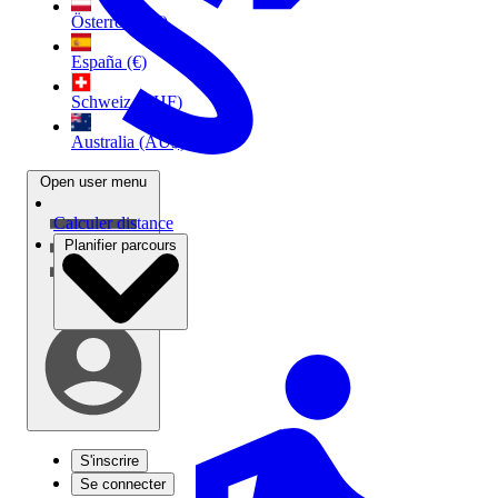
Österreich (€)
España (€)
Schweiz (CHF)
Australia (AU$)
Open user menu
Calculer distance
Planifier parcours
S'inscrire
Se connecter