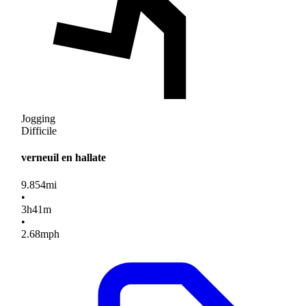
Jogging
Difficile
verneuil en hallate
9.854
mi
•
3
h
41
m
•
2.68
mph