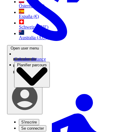
Österreich (€)
España (€)
Schweiz (CHF)
Australia (AU$)
Open user menu
Calculer distance
Planifier parcours
S'inscrire
Se connecter