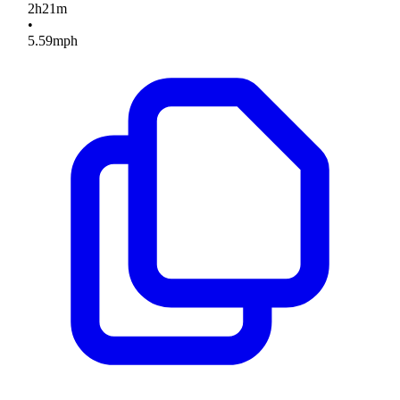
2
h
21
m
•
5.59
mph