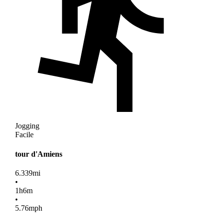
Jogging
Facile
tour d'Amiens
6.339
mi
•
1
h
6
m
•
5.76
mph