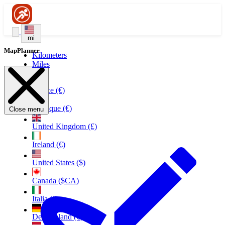
mi
MapPlanner
Kilometers
Miles
France (€)
Belgique (€)
Close menu
United Kingdom (£)
Ireland (€)
United States ($)
Canada ($CA)
Italia (€)
Deutschland (€)