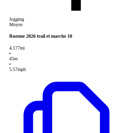
Jogging
Moyen
Ruenne 2026 trail et marche 10
4.177
mi
•
45
m
•
5.57
mph