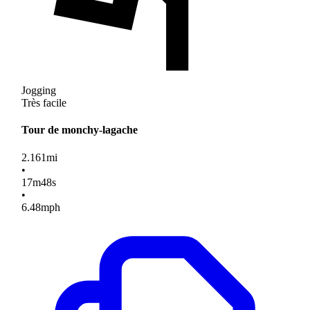
Jogging
Très facile
Tour de monchy-lagache
2.161
mi
•
17
m
48
s
•
6.48
mph