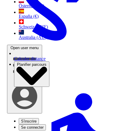
Österreich (€)
España (€)
Schweiz (CHF)
Australia (AU$)
Open user menu
Calculer distance
Planifier parcours
S'inscrire
Se connecter