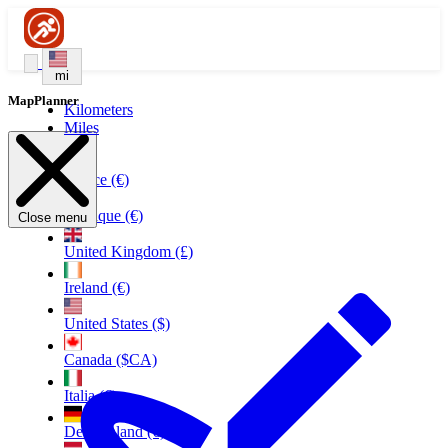
mi
MapPlanner
Kilometers
Miles
France (€)
Belgique (€)
Close menu
United Kingdom (£)
Ireland (€)
United States ($)
Canada ($CA)
Italia (€)
Deutschland (€)