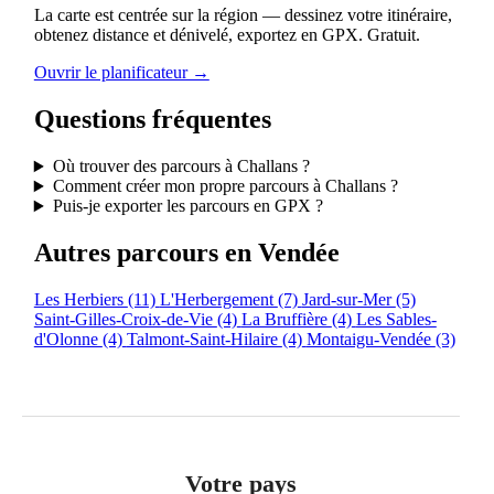
La carte est centrée sur la région — dessinez votre itinéraire,
obtenez distance et dénivelé, exportez en GPX. Gratuit.
Ouvrir le planificateur →
Questions fréquentes
Où trouver des parcours à Challans ?
Comment créer mon propre parcours à Challans ?
Puis-je exporter les parcours en GPX ?
Autres parcours en Vendée
Les Herbiers
(11)
L'Herbergement
(7)
Jard-sur-Mer
(5)
Saint-Gilles-Croix-de-Vie
(4)
La Bruffière
(4)
Les Sables-
d'Olonne
(4)
Talmont-Saint-Hilaire
(4)
Montaigu-Vendée
(3)
Votre pays