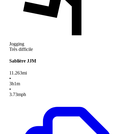
Jogging
Très difficile
Sablière JJM
11.263
mi
•
3
h
1
m
•
3.73
mph