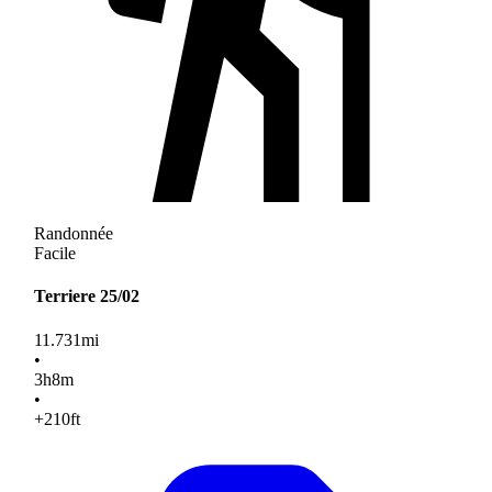
Randonnée
Facile
Terriere 25/02
11.731
mi
•
3
h
8
m
•
+210
ft