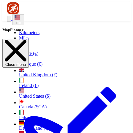
mi
MapPlanner
Kilometers
Miles
France (€)
Belgique (€)
Close menu
United Kingdom (£)
Ireland (€)
United States ($)
Canada ($CA)
Italia (€)
Deutschland (€)