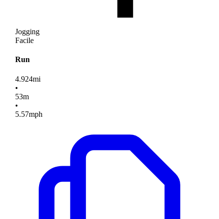
Jogging
Facile
Run
4.924
mi
•
53
m
•
5.57
mph