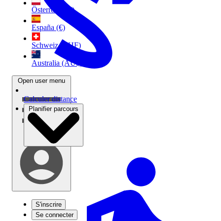
Österreich (€)
España (€)
Schweiz (CHF)
Australia (AU$)
Open user menu
Calculer distance
Planifier parcours
S'inscrire
Se connecter