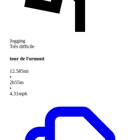
Jogging
Très difficile
tour de l'ormont
12.585
mi
•
2
h
55
m
•
4.31
mph