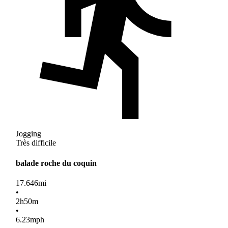
Jogging
Très difficile
balade roche du coquin
17.646
mi
•
2
h
50
m
•
6.23
mph