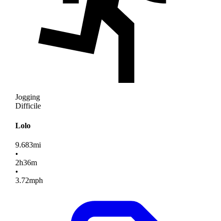
Jogging
Difficile
Lolo
9.683
mi
•
2
h
36
m
•
3.72
mph