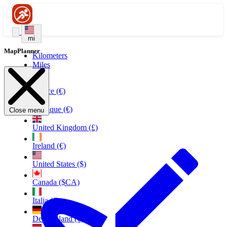
mi
MapPlanner
Kilometers
Miles
France (€)
Belgique (€)
Close menu
United Kingdom (£)
Ireland (€)
United States ($)
Canada ($CA)
Italia (€)
Deutschland (€)