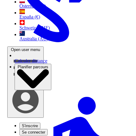
Österreich (€)
España (€)
Schweiz (CHF)
Australia (AU$)
Open user menu
Calculer distance
Planifier parcours
S'inscrire
Se connecter