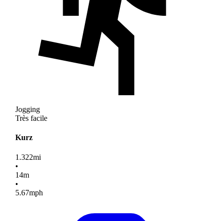
Jogging
Très facile
Kurz
1.322
mi
•
14
m
•
5.67
mph