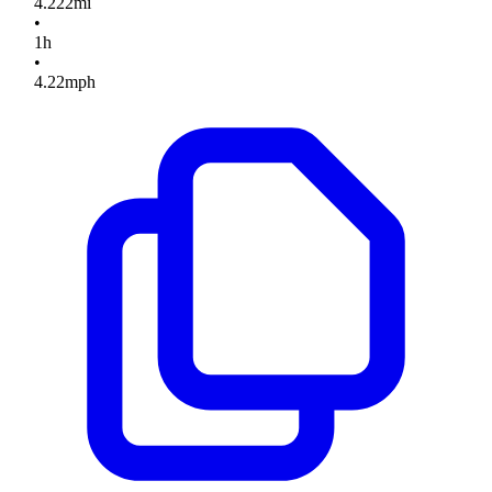
4.222
mi
•
1
h
•
4.22
mph