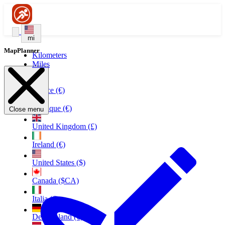
mi
MapPlanner
Kilometers
Miles
France (€)
Belgique (€)
Close menu
United Kingdom (£)
Ireland (€)
United States ($)
Canada ($CA)
Italia (€)
Deutschland (€)