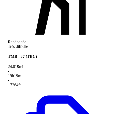
Randonnée
Très difficile
TMB - J7 (TBC)
24.019
mi
•
19
h
19
m
•
+7264
ft