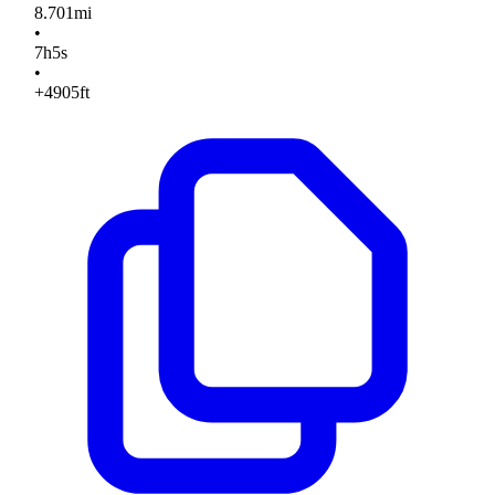
8.701
mi
•
7
h
5
s
•
+4905
ft