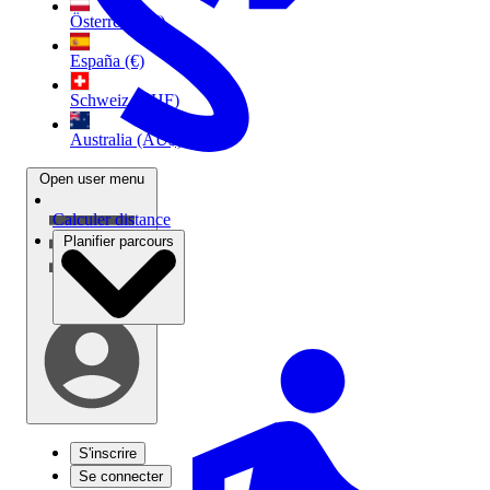
Österreich (€)
España (€)
Schweiz (CHF)
Australia (AU$)
Open user menu
Calculer distance
Planifier parcours
S'inscrire
Se connecter