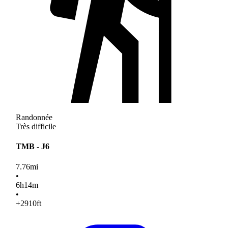
Randonnée
Très difficile
TMB - J6
7.76
mi
•
6
h
14
m
•
+2910
ft