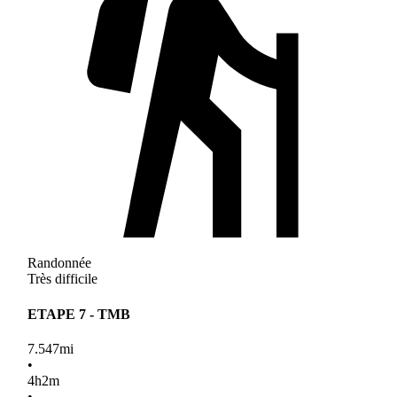
Randonnée
Très difficile
ETAPE 7 - TMB
7.547
mi
•
4
h
2
m
•