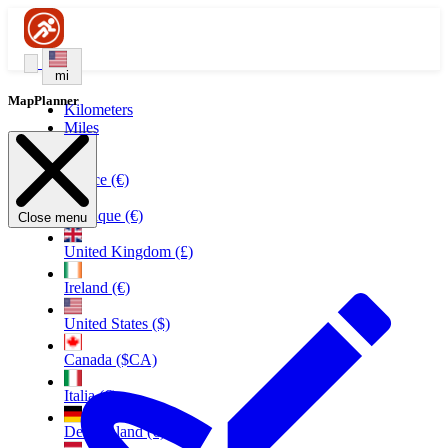
mi
MapPlanner
Kilometers
Miles
France (€)
Belgique (€)
Close menu
United Kingdom (£)
Ireland (€)
United States ($)
Canada ($CA)
Italia (€)
Deutschland (€)