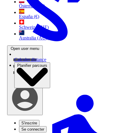
Österreich (€)
España (€)
Schweiz (CHF)
Australia (AU$)
Open user menu
Calculer distance
Planifier parcours
S'inscrire
Se connecter