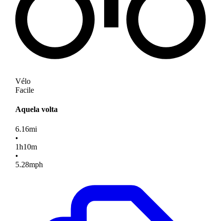
Vélo
Facile
Aquela volta
6.16
mi
•
1
h
10
m
•
5.28
mph