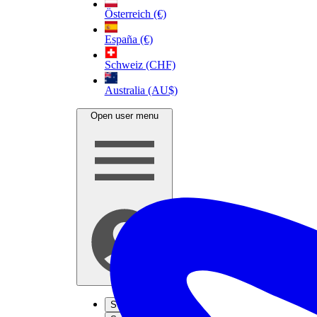
Österreich (€)
España (€)
Schweiz (CHF)
Australia (AU$)
Open user menu
S'inscrire