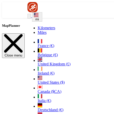
mi
MapPlanner
Kilometers
Miles
France (€)
Belgique (€)
Close menu
United Kingdom (£)
Ireland (€)
United States ($)
Canada ($CA)
Italia (€)
Deutschland (€)