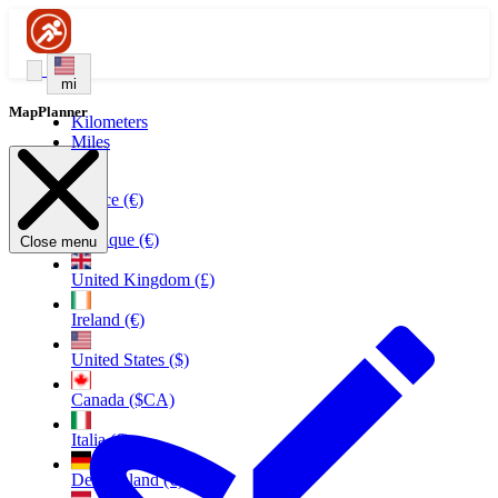
mi
MapPlanner
Kilometers
Miles
France (€)
Belgique (€)
Close menu
United Kingdom (£)
Ireland (€)
United States ($)
Canada ($CA)
Italia (€)
Deutschland (€)