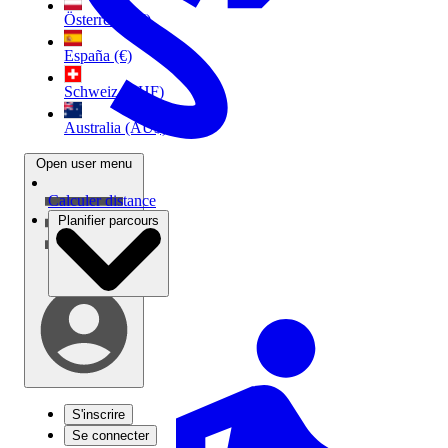
Österreich (€)
España (€)
Schweiz (CHF)
Australia (AU$)
Open user menu
Calculer distance
Planifier parcours
S'inscrire
Se connecter