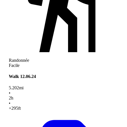
Randonnée
Facile
Walk 12.06.24
5.202
mi
•
2
h
•
+295
ft