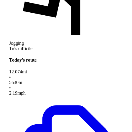
Jogging
Très difficile
Today's route
12.074
mi
•
5
h
30
m
•
2.19
mph