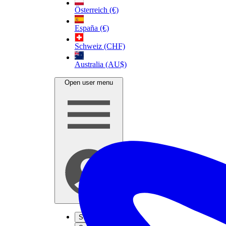
Österreich (€)
España (€)
Schweiz (CHF)
Australia (AU$)
Open user menu
S'inscrire