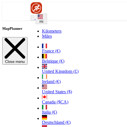
mi
MapPlanner
Kilometers
Miles
France (€)
Belgique (€)
Close menu
United Kingdom (£)
Ireland (€)
United States ($)
Canada ($CA)
Italia (€)
Deutschland (€)