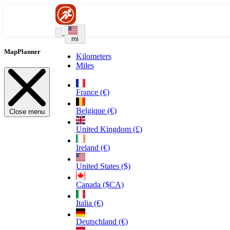
mi
MapPlanner
Kilometers
Miles
France (€)
Belgique (€)
Close menu
United Kingdom (£)
Ireland (€)
United States ($)
Canada ($CA)
Italia (€)
Deutschland (€)