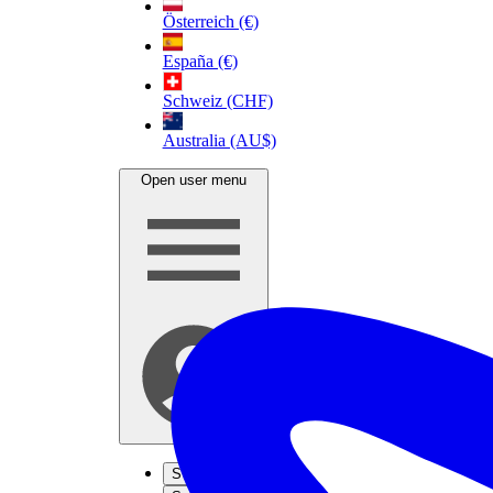
Österreich (€)
España (€)
Schweiz (CHF)
Australia (AU$)
Open user menu
S'inscrire