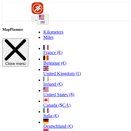
mi
MapPlanner
Kilometers
Miles
France (€)
Belgique (€)
Close menu
United Kingdom (£)
Ireland (€)
United States ($)
Canada ($CA)
Italia (€)
Deutschland (€)