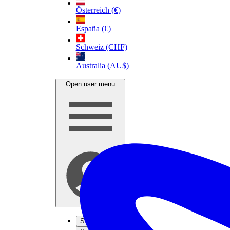
Österreich (€)
España (€)
Schweiz (CHF)
Australia (AU$)
Open user menu
S'inscrire