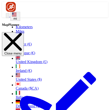
mi
MapPlanner
Kilometers
Miles
France (€)
Belgique (€)
Close menu
United Kingdom (£)
Ireland (€)
United States ($)
Canada ($CA)
Italia (€)
Deutschland (€)