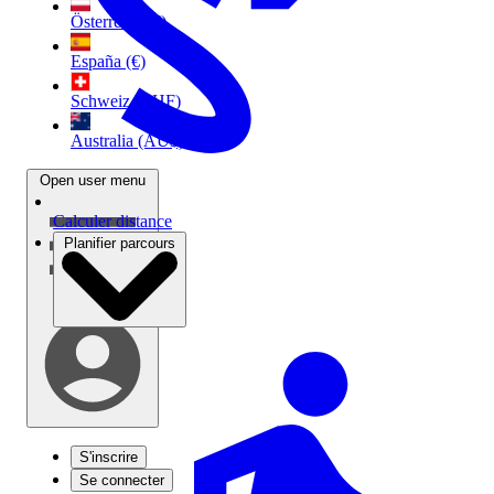
Österreich (€)
España (€)
Schweiz (CHF)
Australia (AU$)
Open user menu
Calculer distance
Planifier parcours
S'inscrire
Se connecter