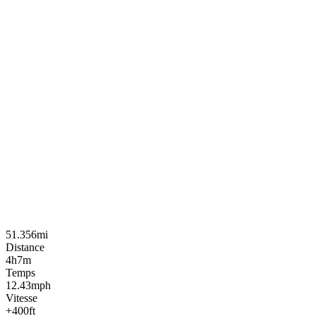
51.356mi
Distance
4h7m
Temps
12.43mph
Vitesse
+400ft