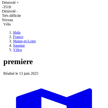
Dénivelé +
-351ft
Dénivelé -
Très difficile
Niveau
Vélo
bbda
France
Maine-et-Loire
Saumur
Vélos
premiere
Réalisé le 13 juin 2025