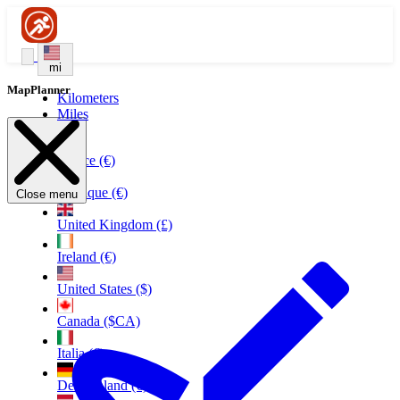
mi
MapPlanner
Kilometers
Miles
France (€)
Belgique (€)
Close menu
United Kingdom (£)
Ireland (€)
United States ($)
Canada ($CA)
Italia (€)
Deutschland (€)