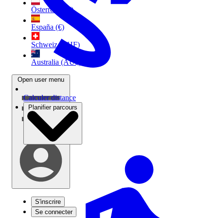
Österreich (€)
España (€)
Schweiz (CHF)
Australia (AU$)
Open user menu
Calculer distance
Planifier parcours
S'inscrire
Se connecter