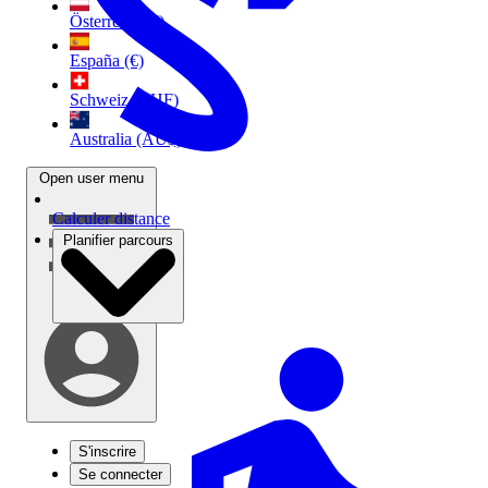
Österreich (€)
España (€)
Schweiz (CHF)
Australia (AU$)
Open user menu
Calculer distance
Planifier parcours
S'inscrire
Se connecter