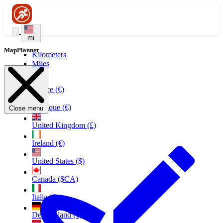
mi
MapPlanner
Kilometers
Miles
France (€)
Belgique (€)
Close menu
United Kingdom (£)
Ireland (€)
United States ($)
Canada ($CA)
Italia (€)
Deutschland (€)