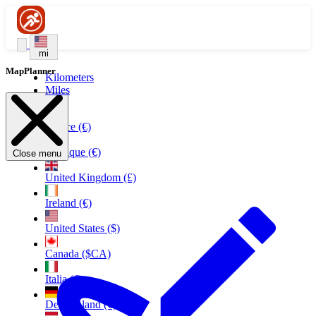
mi
MapPlanner
Kilometers
Miles
France (€)
Belgique (€)
Close menu
United Kingdom (£)
Ireland (€)
United States ($)
Canada ($CA)
Italia (€)
Deutschland (€)