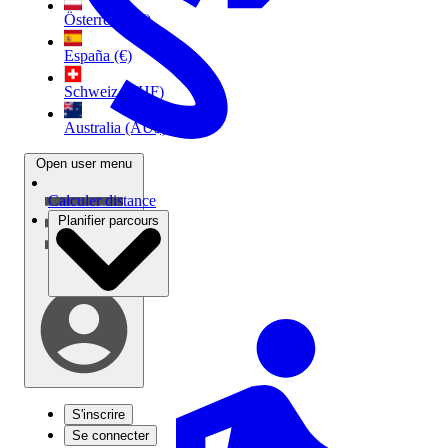
Österreich (€)
España (€)
Schweiz (CHF)
Australia (AU$)
Open user menu
Calculer distance
Planifier parcours
S'inscrire
Se connecter