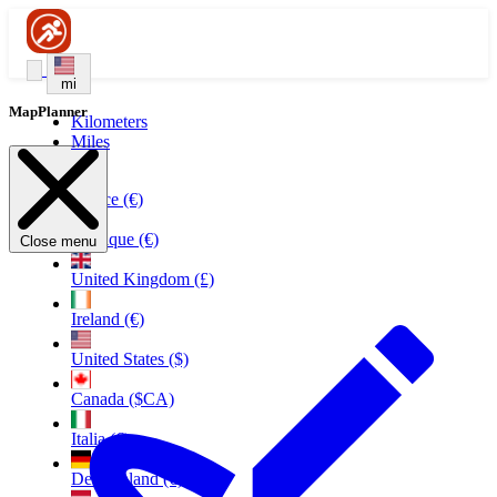
mi
MapPlanner
Kilometers
Miles
France (€)
Belgique (€)
Close menu
United Kingdom (£)
Ireland (€)
United States ($)
Canada ($CA)
Italia (€)
Deutschland (€)