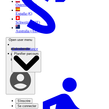
Österreich (€)
España (€)
Schweiz (CHF)
Australia (AU$)
Open user menu
Calculer distance
Planifier parcours
S'inscrire
Se connecter