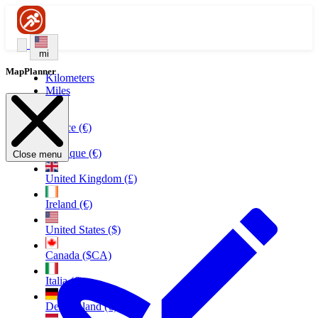
mi
MapPlanner
Kilometers
Miles
France (€)
Belgique (€)
Close menu
United Kingdom (£)
Ireland (€)
United States ($)
Canada ($CA)
Italia (€)
Deutschland (€)