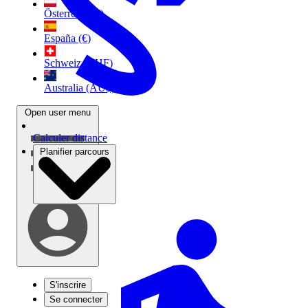
Österreich (€)
España (€)
Schweiz (CHF)
Australia (AU$)
Open user menu
Calculer distance
Planifier parcours
S'inscrire
Se connecter