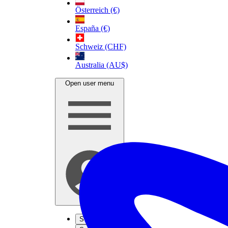
Österreich (€)
España (€)
Schweiz (CHF)
Australia (AU$)
Open user menu
S'inscrire