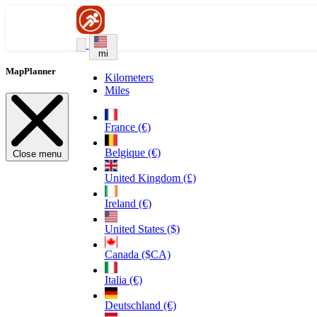
mi
MapPlanner
Kilometers
Miles
France (€)
Belgique (€)
Close menu
United Kingdom (£)
Ireland (€)
United States ($)
Canada ($CA)
Italia (€)
Deutschland (€)