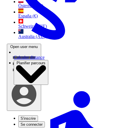
Österreich (€)
España (€)
Schweiz (CHF)
Australia (AU$)
Open user menu
Calculer distance
Planifier parcours
S'inscrire
Se connecter