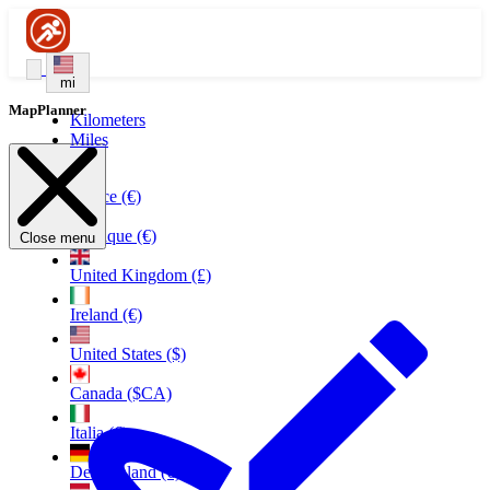
mi
MapPlanner
Kilometers
Miles
France (€)
Belgique (€)
Close menu
United Kingdom (£)
Ireland (€)
United States ($)
Canada ($CA)
Italia (€)
Deutschland (€)