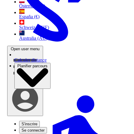
Österreich (€)
España (€)
Schweiz (CHF)
Australia (AU$)
Open user menu
Calculer distance
Planifier parcours
S'inscrire
Se connecter