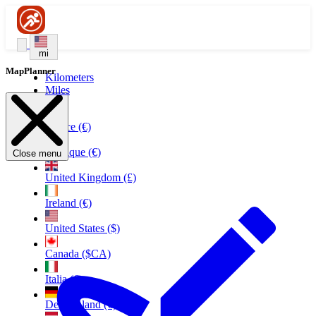
mi
MapPlanner
Kilometers
Miles
France (€)
Belgique (€)
Close menu
United Kingdom (£)
Ireland (€)
United States ($)
Canada ($CA)
Italia (€)
Deutschland (€)