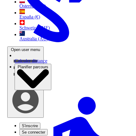
Österreich (€)
España (€)
Schweiz (CHF)
Australia (AU$)
Open user menu
Calculer distance
Planifier parcours
S'inscrire
Se connecter