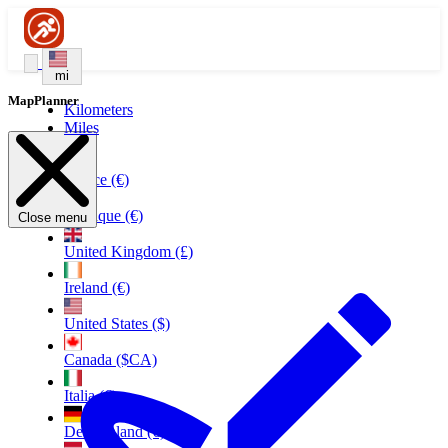
mi
MapPlanner
Kilometers
Miles
France (€)
Belgique (€)
Close menu
United Kingdom (£)
Ireland (€)
United States ($)
Canada ($CA)
Italia (€)
Deutschland (€)