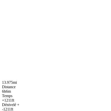
13.975mi
Distance
6h6m
Temps
+1211ft
Dénivelé +
-1211ft