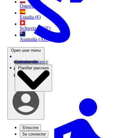
Österreich (€)
España (€)
Schweiz (CHF)
Australia (AU$)
Open user menu
Calculer distance
Planifier parcours
S'inscrire
Se connecter