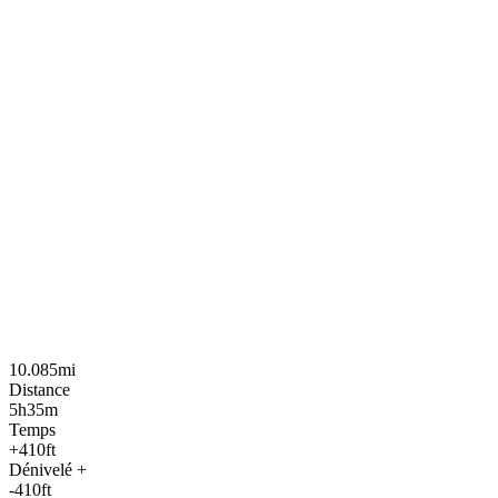
10.085mi
Distance
5h35m
Temps
+410ft
Dénivelé +
-410ft