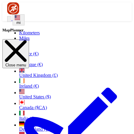
mi
MapPlanner
Kilometers
Miles
France (€)
Belgique (€)
Close menu
United Kingdom (£)
Ireland (€)
United States ($)
Canada ($CA)
Italia (€)
Deutschland (€)