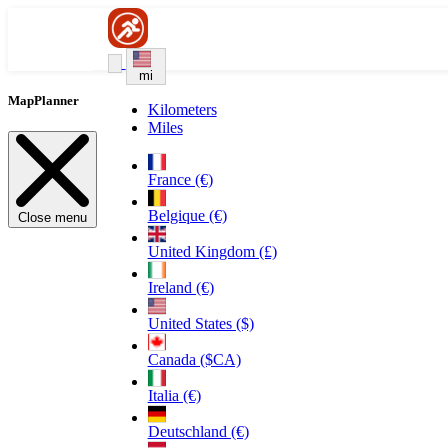
mi
MapPlanner
Kilometers
Miles
France (€)
Belgique (€)
Close menu
United Kingdom (£)
Ireland (€)
United States ($)
Canada ($CA)
Italia (€)
Deutschland (€)