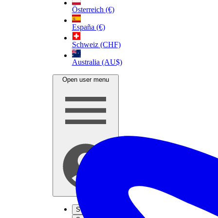
Österreich (€)
España (€)
Schweiz (CHF)
Australia (AU$)
Open user menu
S'inscrire