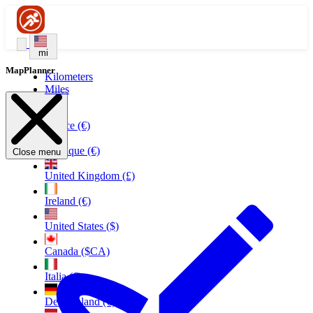
mi
MapPlanner
Kilometers
Miles
France (€)
Belgique (€)
Close menu
United Kingdom (£)
Ireland (€)
United States ($)
Canada ($CA)
Italia (€)
Deutschland (€)