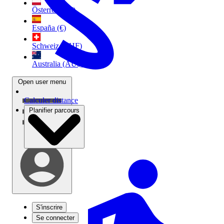
Österreich (€)
España (€)
Schweiz (CHF)
Australia (AU$)
Open user menu
Calculer distance
Planifier parcours
S'inscrire
Se connecter