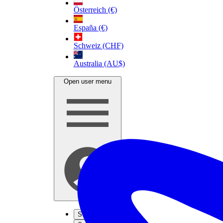
Österreich (€)
España (€)
Schweiz (CHF)
Australia (AU$)
Open user menu
S'inscrire