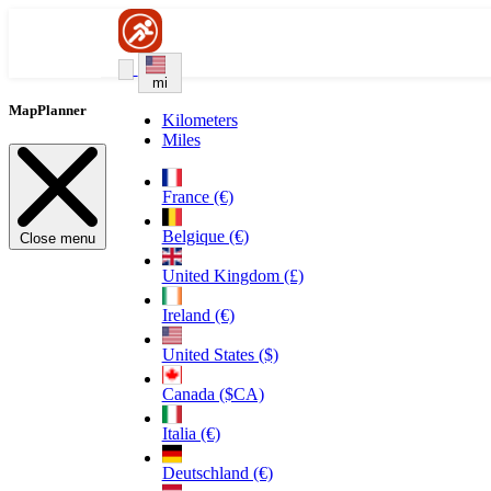
mi
MapPlanner
Kilometers
Miles
France (€)
Belgique (€)
Close menu
United Kingdom (£)
Ireland (€)
United States ($)
Canada ($CA)
Italia (€)
Deutschland (€)