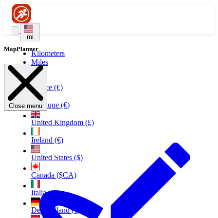
mi
MapPlanner
Kilometers
Miles
France (€)
Belgique (€)
Close menu
United Kingdom (£)
Ireland (€)
United States ($)
Canada ($CA)
Italia (€)
Deutschland (€)