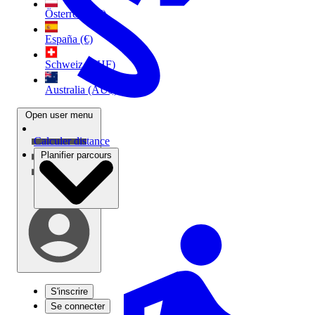
Österreich (€)
España (€)
Schweiz (CHF)
Australia (AU$)
Open user menu
Calculer distance
Planifier parcours
S'inscrire
Se connecter