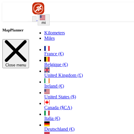
mi
MapPlanner
Kilometers
Miles
France (€)
Belgique (€)
Close menu
United Kingdom (£)
Ireland (€)
United States ($)
Canada ($CA)
Italia (€)
Deutschland (€)