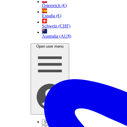
Österreich (€)
España (€)
Schweiz (CHF)
Australia (AU$)
Open user menu
S'inscrire