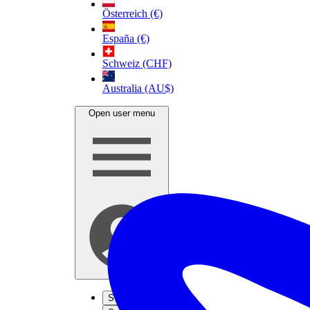
Österreich (€)
España (€)
Schweiz (CHF)
Australia (AU$)
Open user menu
S'inscrire