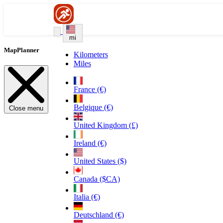
mi
MapPlanner
Kilometers
Miles
France (€)
Belgique (€)
Close menu
United Kingdom (£)
Ireland (€)
United States ($)
Canada ($CA)
Italia (€)
Deutschland (€)