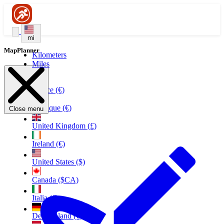
mi
MapPlanner
Kilometers
Miles
France (€)
Belgique (€)
Close menu
United Kingdom (£)
Ireland (€)
United States ($)
Canada ($CA)
Italia (€)
Deutschland (€)