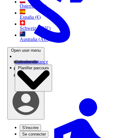
Österreich (€)
España (€)
Schweiz (CHF)
Australia (AU$)
Open user menu
Calculer distance
Planifier parcours
S'inscrire
Se connecter