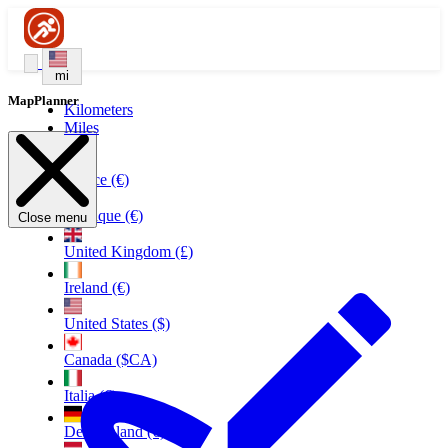
mi
MapPlanner
Kilometers
Miles
France (€)
Belgique (€)
Close menu
United Kingdom (£)
Ireland (€)
United States ($)
Canada ($CA)
Italia (€)
Deutschland (€)