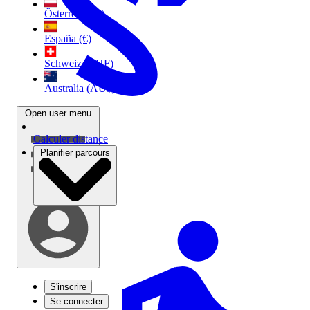
Österreich (€)
España (€)
Schweiz (CHF)
Australia (AU$)
Open user menu
Calculer distance
Planifier parcours
S'inscrire
Se connecter