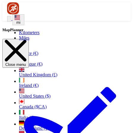
mi
MapPlanner
Kilometers
Miles
France (€)
Belgique (€)
Close menu
United Kingdom (£)
Ireland (€)
United States ($)
Canada ($CA)
Italia (€)
Deutschland (€)