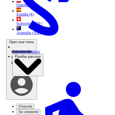
Österreich (€)
España (€)
Schweiz (CHF)
Australia (AU$)
Open user menu
Calculer distance
Planifier parcours
S'inscrire
Se connecter