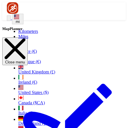
mi
MapPlanner
Kilometers
Miles
France (€)
Belgique (€)
Close menu
United Kingdom (£)
Ireland (€)
United States ($)
Canada ($CA)
Italia (€)
Deutschland (€)