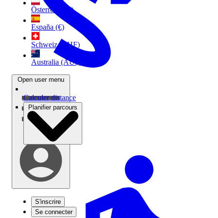
Österreich (€)
España (€)
Schweiz (CHF)
Australia (AU$)
Open user menu
Calculer distance
Planifier parcours
S'inscrire
Se connecter