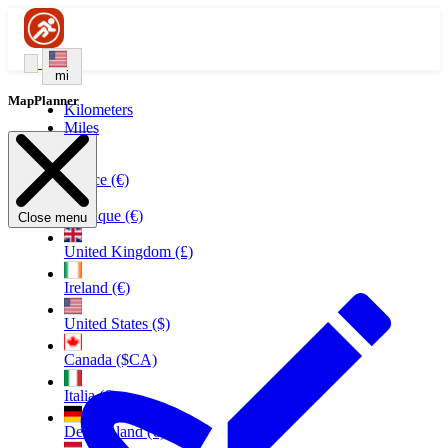
mi
MapPlanner
Kilometers
Miles
France (€)
Belgique (€)
Close menu
United Kingdom (£)
Ireland (€)
United States ($)
Canada ($CA)
Italia (€)
Deutschland (€)