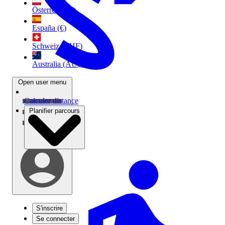
Österreich (€)
España (€)
Schweiz (CHF)
Australia (AU$)
Open user menu
Calculer distance
Planifier parcours
S'inscrire
Se connecter